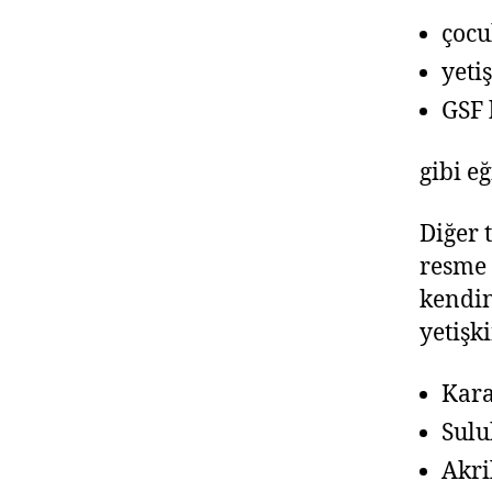
çocu
yeti
GSF 
gibi e
Diğer 
resme 
kendin
yetişk
Kar
Sul
Akri