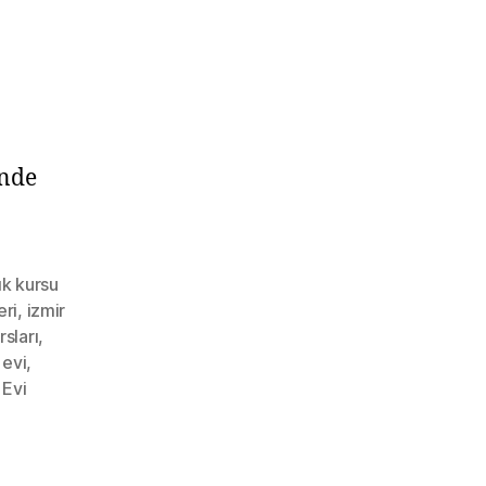
inde
ık kursu
eri
,
izmir
rsları
,
 evi
,
 Evi