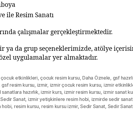
ıboya
e ile Resim Sanatı
rında çalışmalar gerçekleştirmektedir.
ir ya da grup seçeneklerimizde, atölye içeris
 özel uygulamalar yer almaktadır.
çocuk etkinlikleri
,
çocuk resim kursu
,
Daha Öznele
,
gsf hazırl
,
gsf resim kursu
,
izmir
,
izmir çocuk resim kursu
,
izmir etkinlikl
 sanatlara hazırlık
,
izmir kurs
,
izmir resim kursu
,
izmir sanat ku
 Sedir Sanat
,
izmir yetişkinlere resim hobi
,
izmirde sedir sanat
m hobi
,
resim kursu
,
resim kursu izmir
,
Sedir Sanat
,
Sedir Sanat