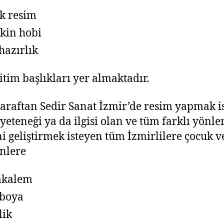
k resim
şkin hobi
hazırlık
ğitim başlıkları yer almaktadır.
taraftan Sedir Sanat İzmir’de resim yapmak i
yeteneği ya da ilgisi olan ve tüm farklı yönler
i geliştirmek isteyen tüm İzmirlilere çocuk v
inlere
akalem
uboya
lik