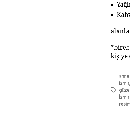
Yağl
Kahv
alanla
*bireb
kişiye
anne 
izmir
güzel
İzmir
resi